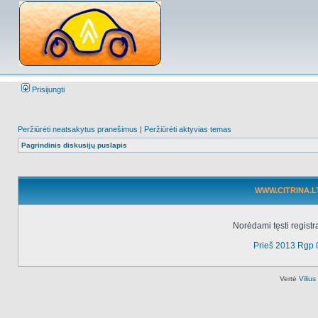
Prisijungti
Peržiūrėti neatsakytus pranešimus
|
Peržiūrėti aktyvias temas
Pagrindinis diskusijų puslapis
WWW.CITRINA.LT 
Norėdami tęsti registr
Prieš 2013 Rgp 
Vertė
Viliu