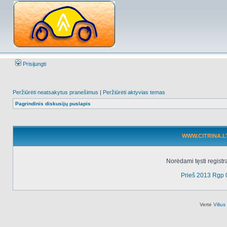
Prisijungti
Peržiūrėti neatsakytus pranešimus
|
Peržiūrėti aktyvias temas
Pagrindinis diskusijų puslapis
WWW.CITRINA.LT 
Norėdami tęsti registr
Prieš 2013 Rgp 
Vertė
Viliu