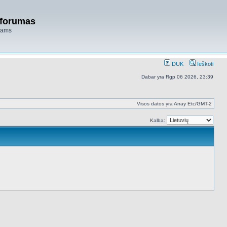
 forumas
niams
DUK
Ieškoti
Dabar yra Rgp 06 2026, 23:39
Visos datos yra Array Etc/GMT-2
Kalba: