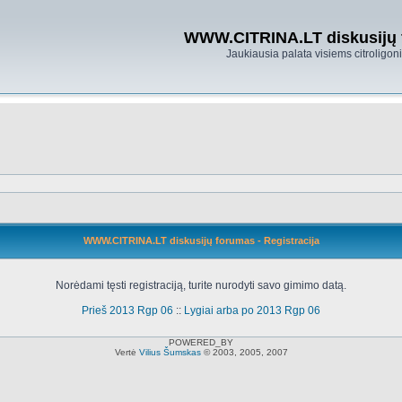
WWW.CITRINA.LT diskusijų
Jaukiausia palata visiems citroligo
WWW.CITRINA.LT diskusijų forumas - Registracija
Norėdami tęsti registraciją, turite nurodyti savo gimimo datą.
Prieš 2013 Rgp 06
::
Lygiai arba po 2013 Rgp 06
POWERED_BY
Vertė
Vilius Šumskas
© 2003, 2005, 2007