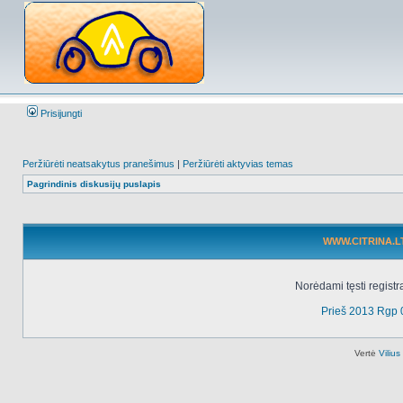
Prisijungti
Peržiūrėti neatsakytus pranešimus
|
Peržiūrėti aktyvias temas
Pagrindinis diskusijų puslapis
WWW.CITRINA.LT 
Norėdami tęsti registr
Prieš 2013 Rgp 
Vertė
Viliu