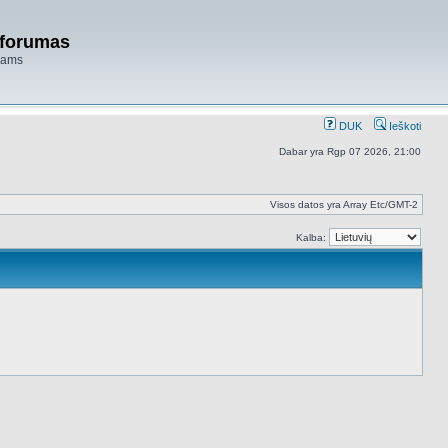
 forumas
niams
DUK
Ieškoti
Dabar yra Rgp 07 2026, 21:00
Visos datos yra Array Etc/GMT-2
Kalba: