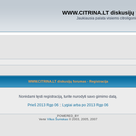
WWW.CITRINA.LT diskusijų
Jaukiausia palata visiems citroligo
WWW.CITRINA.LT diskusijų forumas - Registracija
Norėdami tęsti registraciją, turite nurodyti savo gimimo datą.
Prieš 2013 Rgp 06
::
Lygiai arba po 2013 Rgp 06
POWERED_BY
Vertė
Vilius Šumskas
© 2003, 2005, 2007