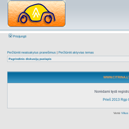
Prisijungti
Peržiūrėti neatsakytus pranešimus
|
Peržiūrėti aktyvias temas
Pagrindinis diskusijų puslapis
WWW.CITRINA.LT 
Norėdami tęsti registr
Prieš 2013 Rgp 
Vertė
Viliu