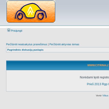
Prisijungti
Peržiūrėti neatsakytus pranešimus
|
Peržiūrėti aktyvias temas
Pagrindinis diskusijų puslapis
WWW.CITRINA.LT 
Norėdami tęsti registr
Prieš 2013 Rgp 
Vertė
Viliu