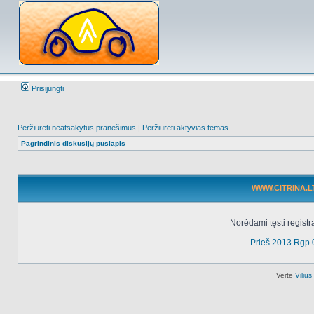
Prisijungti
Peržiūrėti neatsakytus pranešimus
|
Peržiūrėti aktyvias temas
Pagrindinis diskusijų puslapis
WWW.CITRINA.LT 
Norėdami tęsti registr
Prieš 2013 Rgp 
Vertė
Viliu