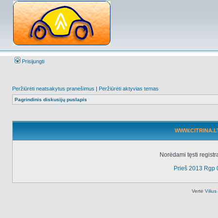
Prisijungti
Peržiūrėti neatsakytus pranešimus
|
Peržiūrėti aktyvias temas
Pagrindinis diskusijų puslapis
WWW.CITRINA.LT 
Norėdami tęsti registr
Prieš 2013 Rgp 
Vertė
Viliu