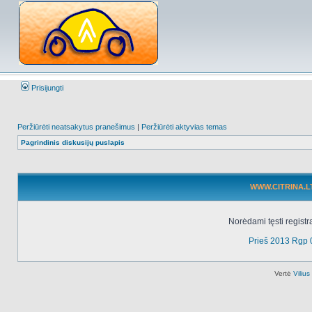
Prisijungti
Peržiūrėti neatsakytus pranešimus
|
Peržiūrėti aktyvias temas
Pagrindinis diskusijų puslapis
WWW.CITRINA.LT 
Norėdami tęsti registr
Prieš 2013 Rgp 
Vertė
Viliu