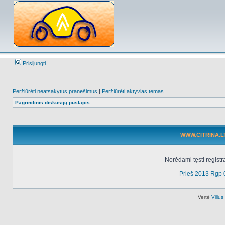
Prisijungti
Peržiūrėti neatsakytus pranešimus
|
Peržiūrėti aktyvias temas
Pagrindinis diskusijų puslapis
WWW.CITRINA.LT 
Norėdami tęsti registr
Prieš 2013 Rgp 
Vertė
Viliu