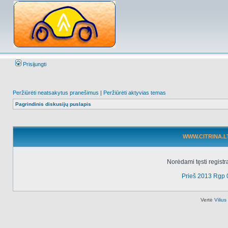
Prisijungti
Peržiūrėti neatsakytus pranešimus
|
Peržiūrėti aktyvias temas
Pagrindinis diskusijų puslapis
WWW.CITRINA.LT 
Norėdami tęsti registr
Prieš 2013 Rgp 
Vertė
Viliu