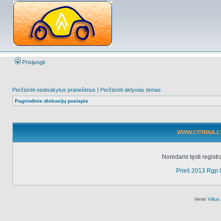
Prisijungti
Peržiūrėti neatsakytus pranešimus
|
Peržiūrėti aktyvias temas
Pagrindinis diskusijų puslapis
WWW.CITRINA.LT 
Norėdami tęsti registr
Prieš 2013 Rgp 
Vertė
Viliu