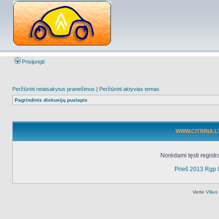
Prisijungti
Peržiūrėti neatsakytus pranešimus
|
Peržiūrėti aktyvias temas
Pagrindinis diskusijų puslapis
WWW.CITRINA.LT 
Norėdami tęsti registr
Prieš 2013 Rgp 
Vertė
Viliu