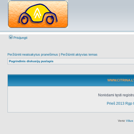
Prisijungti
Peržiūrėti neatsakytus pranešimus
|
Peržiūrėti aktyvias temas
Pagrindinis diskusijų puslapis
WWW.CITRINA.LT 
Norėdami tęsti registr
Prieš 2013 Rgp 
Vertė
Viliu