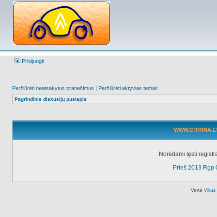
Prisijungti
Peržiūrėti neatsakytus pranešimus
|
Peržiūrėti aktyvias temas
Pagrindinis diskusijų puslapis
WWW.CITRINA.LT 
Norėdami tęsti registr
Prieš 2013 Rgp 
Vertė
Viliu