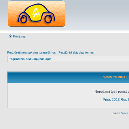
Prisijungti
Peržiūrėti neatsakytus pranešimus
|
Peržiūrėti aktyvias temas
Pagrindinis diskusijų puslapis
WWW.CITRINA.LT 
Norėdami tęsti registr
Prieš 2013 Rgp 
Vertė
Viliu