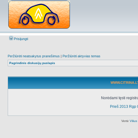
Prisijungti
Peržiūrėti neatsakytus pranešimus
|
Peržiūrėti aktyvias temas
Pagrindinis diskusijų puslapis
WWW.CITRINA.LT 
Norėdami tęsti registr
Prieš 2013 Rgp 
Vertė
Viliu