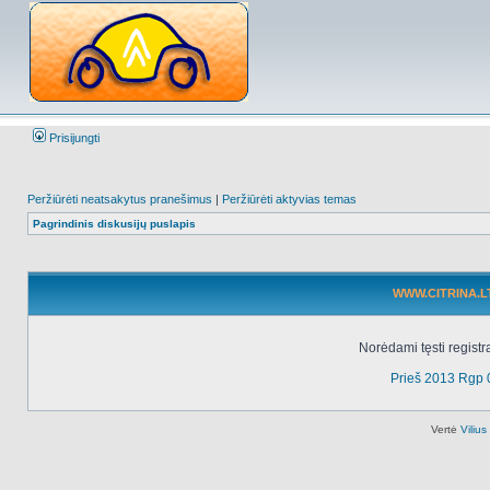
Prisijungti
Peržiūrėti neatsakytus pranešimus
|
Peržiūrėti aktyvias temas
Pagrindinis diskusijų puslapis
WWW.CITRINA.LT 
Norėdami tęsti registr
Prieš 2013 Rgp 
Vertė
Viliu