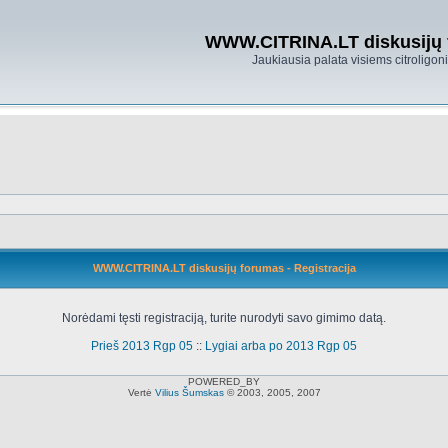
WWW.CITRINA.LT diskusijų
Jaukiausia palata visiems citroligo
WWW.CITRINA.LT diskusijų forumas - Registracija
Norėdami tęsti registraciją, turite nurodyti savo gimimo datą.
Prieš 2013 Rgp 05
::
Lygiai arba po 2013 Rgp 05
POWERED_BY
Vertė
Vilius Šumskas
© 2003, 2005, 2007