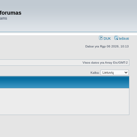
 forumas
niams
DUK
Ieškoti
Dabar yra Rgp 06 2026, 10:13
Visos datos yra Array Etc/GMT-2
Kalba: