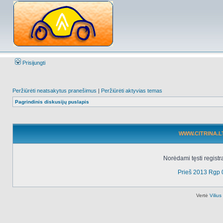
Prisijungti
Peržiūrėti neatsakytus pranešimus
|
Peržiūrėti aktyvias temas
Pagrindinis diskusijų puslapis
WWW.CITRINA.LT 
Norėdami tęsti registr
Prieš 2013 Rgp 
Vertė
Viliu