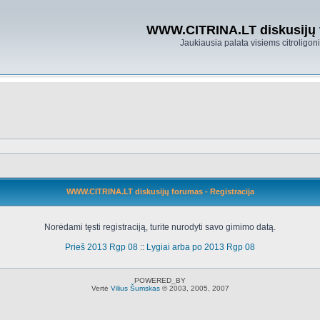
WWW.CITRINA.LT diskusijų
Jaukiausia palata visiems citroligo
WWW.CITRINA.LT diskusijų forumas - Registracija
Norėdami tęsti registraciją, turite nurodyti savo gimimo datą.
Prieš 2013 Rgp 08
::
Lygiai arba po 2013 Rgp 08
POWERED_BY
Vertė
Vilius Šumskas
© 2003, 2005, 2007