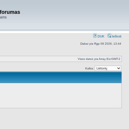
 forumas
niams
DUK
Ieškoti
Dabar yra Rgp 09 2026, 13:44
Visos datos yra Array Etc/GMT-2
Kalba: