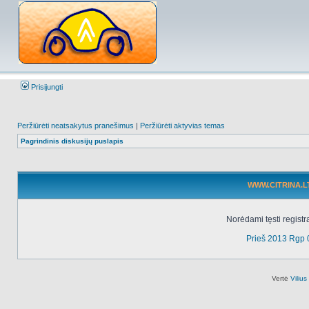
Prisijungti
Peržiūrėti neatsakytus pranešimus
|
Peržiūrėti aktyvias temas
Pagrindinis diskusijų puslapis
WWW.CITRINA.LT 
Norėdami tęsti registr
Prieš 2013 Rgp 
Vertė
Viliu