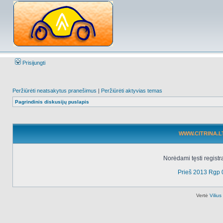
Prisijungti
Peržiūrėti neatsakytus pranešimus
|
Peržiūrėti aktyvias temas
Pagrindinis diskusijų puslapis
WWW.CITRINA.LT 
Norėdami tęsti registr
Prieš 2013 Rgp 
Vertė
Viliu