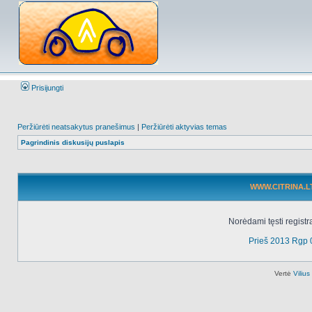
Prisijungti
Peržiūrėti neatsakytus pranešimus
|
Peržiūrėti aktyvias temas
Pagrindinis diskusijų puslapis
WWW.CITRINA.LT 
Norėdami tęsti registr
Prieš 2013 Rgp 
Vertė
Viliu