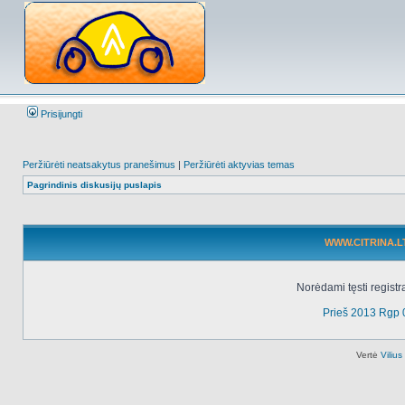
Prisijungti
Peržiūrėti neatsakytus pranešimus
|
Peržiūrėti aktyvias temas
Pagrindinis diskusijų puslapis
WWW.CITRINA.LT 
Norėdami tęsti registr
Prieš 2013 Rgp 
Vertė
Viliu