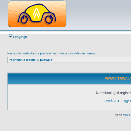
Prisijungti
Peržiūrėti neatsakytus pranešimus
|
Peržiūrėti aktyvias temas
Pagrindinis diskusijų puslapis
WWW.CITRINA.LT 
Norėdami tęsti registr
Prieš 2013 Rgp 
Vertė
Viliu