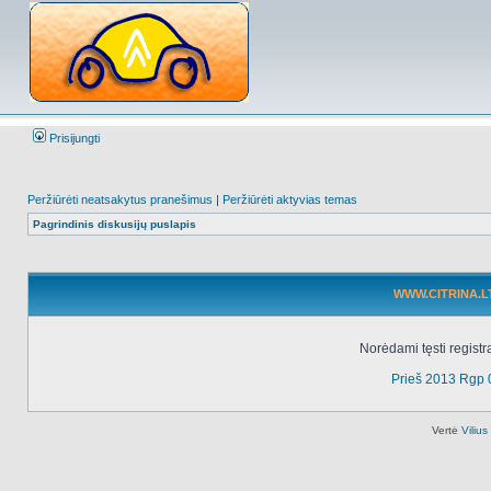
Prisijungti
Peržiūrėti neatsakytus pranešimus
|
Peržiūrėti aktyvias temas
Pagrindinis diskusijų puslapis
WWW.CITRINA.LT 
Norėdami tęsti registr
Prieš 2013 Rgp 
Vertė
Viliu