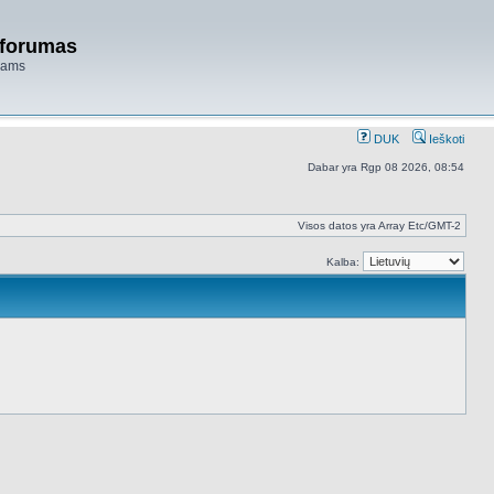
 forumas
niams
DUK
Ieškoti
Dabar yra Rgp 08 2026, 08:54
Visos datos yra Array Etc/GMT-2
Kalba: