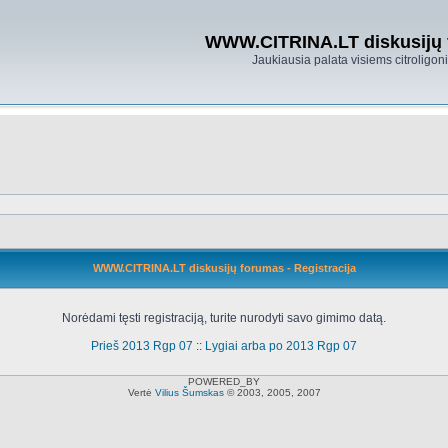
WWW.CITRINA.LT diskusijų
Jaukiausia palata visiems citroligo
WWW.CITRINA.LT diskusijų forumas - Registracija
Norėdami tęsti registraciją, turite nurodyti savo gimimo datą.
Prieš 2013 Rgp 07
::
Lygiai arba po 2013 Rgp 07
POWERED_BY
Vertė
Vilius Šumskas
© 2003, 2005, 2007