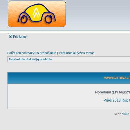
Prisijungti
Peržiūrėti neatsakytus pranešimus
|
Peržiūrėti aktyvias temas
Pagrindinis diskusijų puslapis
WWW.CITRINA.LT 
Norėdami tęsti registr
Prieš 2013 Rgp 
Vertė
Viliu