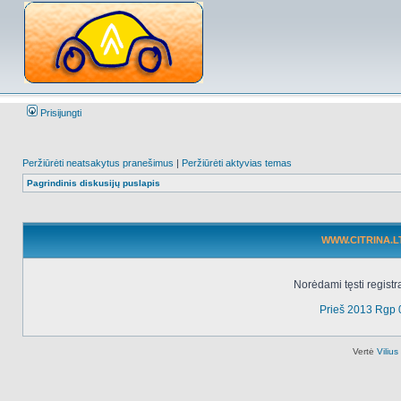
Prisijungti
Peržiūrėti neatsakytus pranešimus
|
Peržiūrėti aktyvias temas
Pagrindinis diskusijų puslapis
WWW.CITRINA.LT 
Norėdami tęsti registr
Prieš 2013 Rgp 
Vertė
Viliu