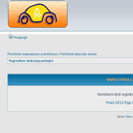
Prisijungti
Peržiūrėti neatsakytus pranešimus
|
Peržiūrėti aktyvias temas
Pagrindinis diskusijų puslapis
WWW.CITRINA.LT 
Norėdami tęsti registr
Prieš 2013 Rgp 
Vertė
Viliu