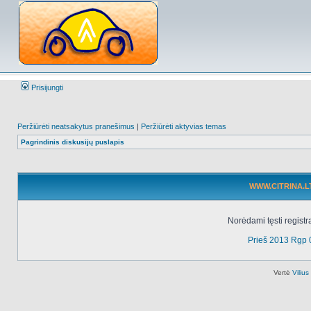
Prisijungti
Peržiūrėti neatsakytus pranešimus
|
Peržiūrėti aktyvias temas
Pagrindinis diskusijų puslapis
WWW.CITRINA.LT 
Norėdami tęsti registr
Prieš 2013 Rgp 
Vertė
Viliu