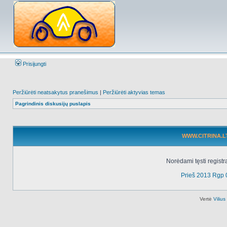
Prisijungti
Peržiūrėti neatsakytus pranešimus
|
Peržiūrėti aktyvias temas
Pagrindinis diskusijų puslapis
WWW.CITRINA.LT 
Norėdami tęsti registr
Prieš 2013 Rgp 
Vertė
Viliu