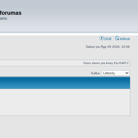
 forumas
niams
DUK
Ieškoti
Dabar yra Rgp 09 2026, 10:09
Visos datos yra Array Etc/GMT-2
Kalba: