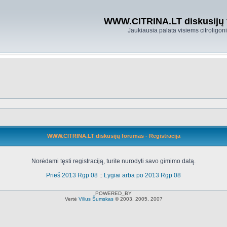
WWW.CITRINA.LT diskusijų
Jaukiausia palata visiems citroligo
WWW.CITRINA.LT diskusijų forumas - Registracija
Norėdami tęsti registraciją, turite nurodyti savo gimimo datą.
Prieš 2013 Rgp 08
::
Lygiai arba po 2013 Rgp 08
POWERED_BY
Vertė
Vilius Šumskas
© 2003, 2005, 2007