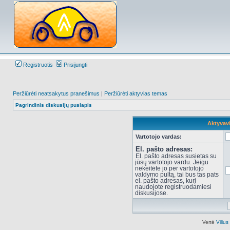
Registruotis
Prisijungti
Peržiūrėti neatsakytus pranešimus
|
Peržiūrėti aktyvias temas
Pagrindinis diskusijų puslapis
Aktyvav
Vartotojo vardas:
El. pašto adresas:
El. pašto adresas susietas su
jūsų vartotojo vardu. Jeigu
nekeitėte jo per vartotojo
valdymo pultą, tai bus tas pats
el. pašto adresas, kurį
naudojote registruodamiesi
diskusijose.
Vertė
Viliu