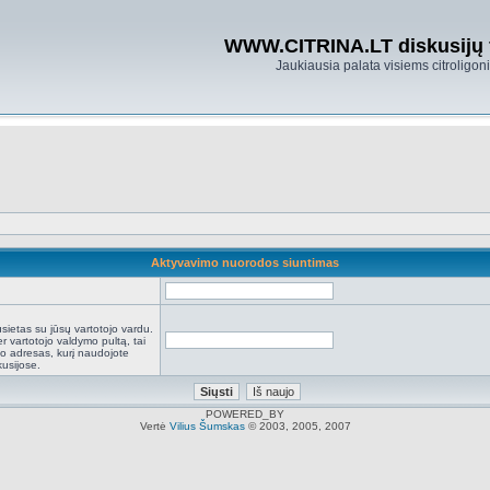
WWW.CITRINA.LT diskusijų
Jaukiausia palata visiems citroligo
Aktyvavimo nuorodos siuntimas
:
sietas su jūsų vartotojo vardu.
r vartotojo valdymo pultą, tai
to adresas, kurį naudojote
kusijose.
POWERED_BY
Vertė
Vilius Šumskas
© 2003, 2005, 2007