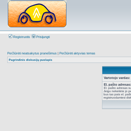
Registruotis
Prisijungti
Peržiūrėti neatsakytus pranešimus
|
Peržiūrėti aktyvias temas
Pagrindinis diskusijų puslapis
Vartotojo vardas:
El. pašto adresas
El. pašto adresas su
Jeigu nekeitėte jo pe
bus tas pats el. paš
registruodamiesi dis