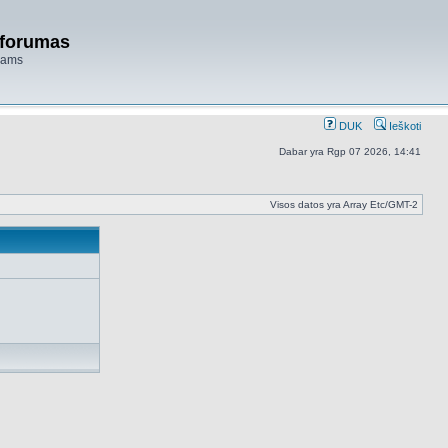
 forumas
niams
DUK
Ieškoti
Dabar yra Rgp 07 2026, 14:41
Visos datos yra Array Etc/GMT-2