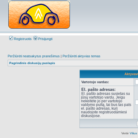
Registruotis
Prisijungti
Peržiūrėti neatsakytus pranešimus
|
Peržiūrėti aktyvias temas
Pagrindinis diskusijų puslapis
Aktyvav
Vartotojo vardas:
El. pašto adresas:
El. pašto adresas susietas su
jūsų vartotojo vardu. Jeigu
nekeitėte jo per vartotojo
valdymo pultą, tai bus tas pats
el. pašto adresas, kurį
naudojote registruodamiesi
diskusijose.
Vertė
Viliu