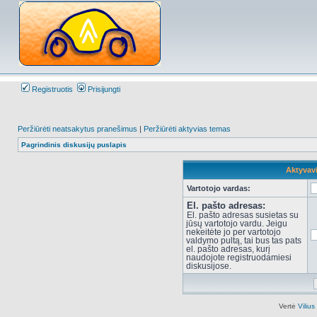
Registruotis
Prisijungti
Peržiūrėti neatsakytus pranešimus
|
Peržiūrėti aktyvias temas
Pagrindinis diskusijų puslapis
Aktyvav
Vartotojo vardas:
El. pašto adresas:
El. pašto adresas susietas su
jūsų vartotojo vardu. Jeigu
nekeitėte jo per vartotojo
valdymo pultą, tai bus tas pats
el. pašto adresas, kurį
naudojote registruodamiesi
diskusijose.
Vertė
Viliu