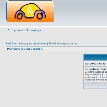
Registruotis
Prisijungti
Peržiūrėti neatsakytus pranešimus
|
Peržiūrėti aktyvias temas
Pagrindinis diskusijų puslapis
Vartotojo vardas:
El. pašto adresas
El. pašto adresas su
Jeigu nekeitėte jo pe
bus tas pats el. paš
registruodamiesi dis