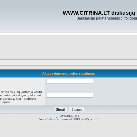
WWW.CITRINA.LT diskusijų
Jaukiausia palata visiems citroligo
Aktyvavimo nuorodos siuntimas
:
sietas su jūsų vartotojo vardu.
r vartotojo valdymo pultą, tai
to adresas, kurį naudojote
kusijose.
POWERED_BY
Vertė
Vilius Šumskas
© 2003, 2005, 2007