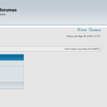
 forumas
niams
DUK
Ieškoti
Dabar yra Rgp 06 2026, 07:27
Visos datos yra Array Etc/GMT-2