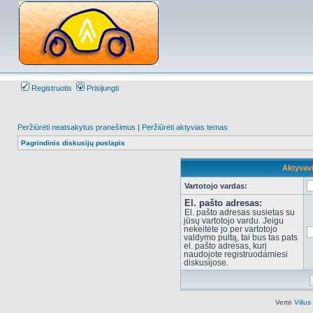
Registruotis
Prisijungti
Peržiūrėti neatsakytus pranešimus
|
Peržiūrėti aktyvias temas
Pagrindinis diskusijų puslapis
Aktyvav
Vartotojo vardas:
El. pašto adresas:
El. pašto adresas susietas su
jūsų vartotojo vardu. Jeigu
nekeitėte jo per vartotojo
valdymo pultą, tai bus tas pats
el. pašto adresas, kurį
naudojote registruodamiesi
diskusijose.
Vertė
Viliu