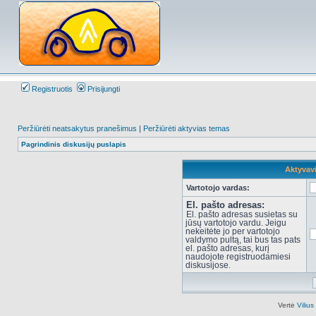
Registruotis
Prisijungti
Peržiūrėti neatsakytus pranešimus
|
Peržiūrėti aktyvias temas
Pagrindinis diskusijų puslapis
Aktyvav
Vartotojo vardas:
El. pašto adresas:
El. pašto adresas susietas su
jūsų vartotojo vardu. Jeigu
nekeitėte jo per vartotojo
valdymo pultą, tai bus tas pats
el. pašto adresas, kurį
naudojote registruodamiesi
diskusijose.
Vertė
Viliu