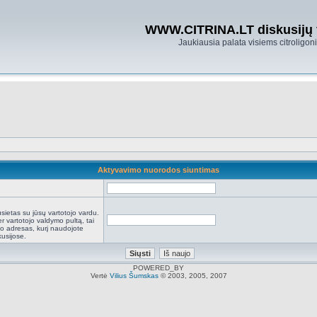
WWW.CITRINA.LT diskusijų
Jaukiausia palata visiems citroligo
Aktyvavimo nuorodos siuntimas
:
sietas su jūsų vartotojo vardu.
r vartotojo valdymo pultą, tai
to adresas, kurį naudojote
kusijose.
POWERED_BY
Vertė
Vilius Šumskas
© 2003, 2005, 2007