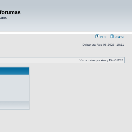
 forumas
niams
DUK
Ieškoti
Dabar yra Rgp 08 2026, 18:11
Visos datos yra Array Etc/GMT-2