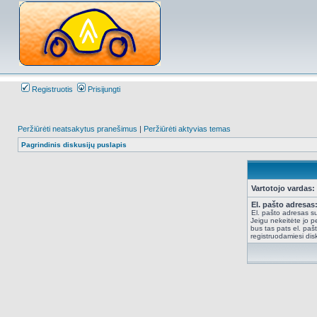
Registruotis
Prisijungti
Peržiūrėti neatsakytus pranešimus
|
Peržiūrėti aktyvias temas
Pagrindinis diskusijų puslapis
Vartotojo vardas:
El. pašto adresas
El. pašto adresas su
Jeigu nekeitėte jo pe
bus tas pats el. paš
registruodamiesi dis