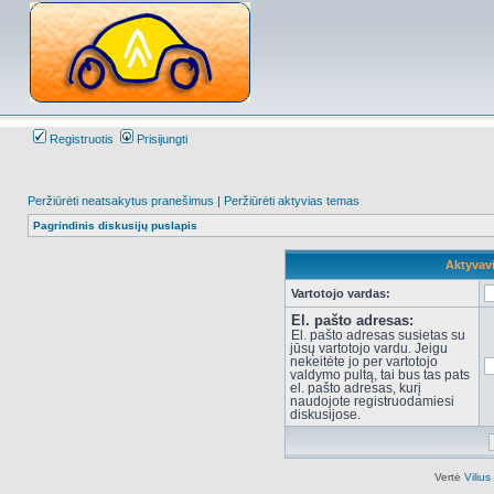
Registruotis
Prisijungti
Peržiūrėti neatsakytus pranešimus
|
Peržiūrėti aktyvias temas
Pagrindinis diskusijų puslapis
Aktyvav
Vartotojo vardas:
El. pašto adresas:
El. pašto adresas susietas su
jūsų vartotojo vardu. Jeigu
nekeitėte jo per vartotojo
valdymo pultą, tai bus tas pats
el. pašto adresas, kurį
naudojote registruodamiesi
diskusijose.
Vertė
Viliu