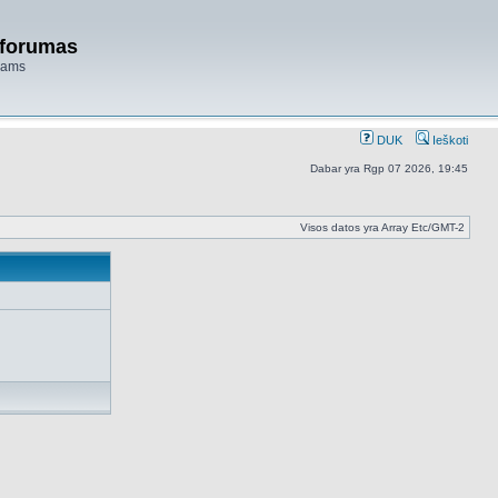
 forumas
niams
DUK
Ieškoti
Dabar yra Rgp 07 2026, 19:45
Visos datos yra Array Etc/GMT-2