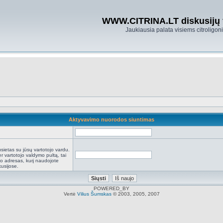
WWW.CITRINA.LT diskusijų
Jaukiausia palata visiems citroligo
Aktyvavimo nuorodos siuntimas
:
sietas su jūsų vartotojo vardu.
r vartotojo valdymo pultą, tai
to adresas, kurį naudojote
kusijose.
POWERED_BY
Vertė
Vilius Šumskas
© 2003, 2005, 2007