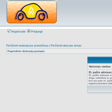
Registruotis
Prisijungti
Peržiūrėti neatsakytus pranešimus
|
Peržiūrėti aktyvias temas
Pagrindinis diskusijų puslapis
Vartotojo vardas:
El. pašto adresas
El. pašto adresas su
Jeigu nekeitėte jo pe
bus tas pats el. paš
registruodamiesi dis