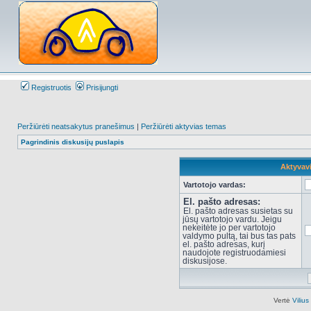
Registruotis
Prisijungti
Peržiūrėti neatsakytus pranešimus
|
Peržiūrėti aktyvias temas
Pagrindinis diskusijų puslapis
Aktyvav
Vartotojo vardas:
El. pašto adresas:
El. pašto adresas susietas su
jūsų vartotojo vardu. Jeigu
nekeitėte jo per vartotojo
valdymo pultą, tai bus tas pats
el. pašto adresas, kurį
naudojote registruodamiesi
diskusijose.
Vertė
Viliu