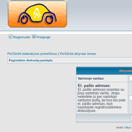
Registruotis
Prisijungti
Peržiūrėti neatsakytus pranešimus
|
Peržiūrėti aktyvias temas
Pagrindinis diskusijų puslapis
Aktyvav
Vartotojo vardas:
El. pašto adresas:
El. pašto adresas susietas su
jūsų vartotojo vardu. Jeigu
nekeitėte jo per vartotojo
valdymo pultą, tai bus tas pats
el. pašto adresas, kurį
naudojote registruodamiesi
diskusijose.
Vertė
Viliu