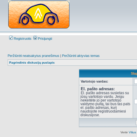
Registruotis
Prisijungti
Peržiūrėti neatsakytus pranešimus
|
Peržiūrėti aktyvias temas
Pagrindinis diskusijų puslapis
Sla
Vartotojo vardas:
El. pašto adresas:
El. pašto adresas susietas su
jūsų vartotojo vardu. Jeigu
nekeitėte jo per vartotojo
valdymo pultą, tai bus tas pats
el. pašto adresas, kurį
naudojote registruodamiesi
diskusijose.
Vertė
Viliu