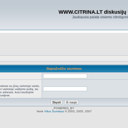
WWW.CITRINA.LT diskusijų
Jaukiausia palata visiems citroligo
Slaptažodžio siuntimas
:
sietas su jūsų vartotojo vardu.
r vartotojo valdymo pultą, tai
to adresas, kurį naudojote
kusijose.
POWERED_BY
Vertė
Vilius Šumskas
© 2003, 2005, 2007