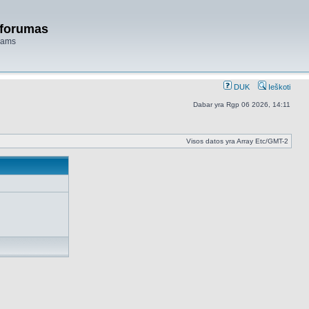
 forumas
niams
DUK
Ieškoti
Dabar yra Rgp 06 2026, 14:11
Visos datos yra Array Etc/GMT-2