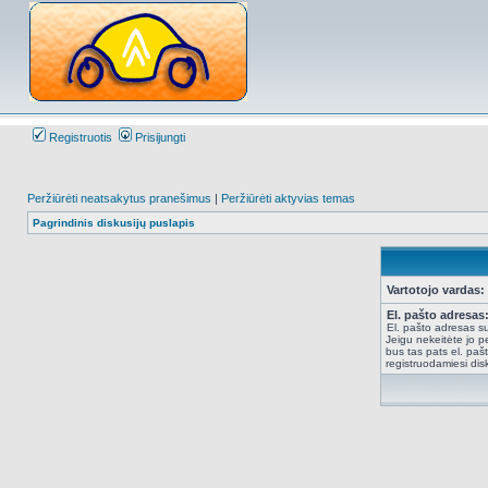
Registruotis
Prisijungti
Peržiūrėti neatsakytus pranešimus
|
Peržiūrėti aktyvias temas
Pagrindinis diskusijų puslapis
Vartotojo vardas:
El. pašto adresas
El. pašto adresas su
Jeigu nekeitėte jo pe
bus tas pats el. paš
registruodamiesi dis