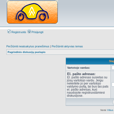
Registruotis
Prisijungti
Peržiūrėti neatsakytus pranešimus
|
Peržiūrėti aktyvias temas
Pagrindinis diskusijų puslapis
Sla
Vartotojo vardas:
El. pašto adresas:
El. pašto adresas susietas su
jūsų vartotojo vardu. Jeigu
nekeitėte jo per vartotojo
valdymo pultą, tai bus tas pats
el. pašto adresas, kurį
naudojote registruodamiesi
diskusijose.
Vertė
Viliu